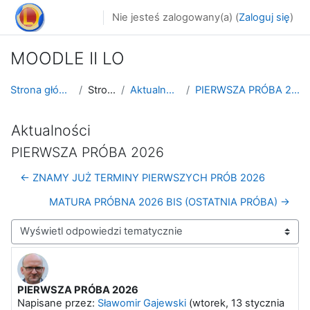
Przejdź do głównej zawartości
Nie jesteś zalogowany(a) (
Zaloguj się
)
MOODLE II LO
Strona główna
Strony
Aktualności
PIERWSZA PRÓBA 2026
Aktualności
PIERWSZA PRÓBA 2026
← ZNAMY JUŻ TERMINY PIERWSZYCH PRÓB 2026
MATURA PRÓBNA 2026 BIS (OSTATNIA PRÓBA) →
Sposób wyświetlania
PIERWSZA PRÓBA 2026
Liczba odpowiedzi: 0
Napisane przez:
Sławomir Gajewski
(
wtorek, 13 stycznia