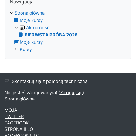
Nawigacja
Strona główna
Moje kursy
Aktualności
PIERWSZA PRÓBA 2026
Moje kursy
Kursy
Skontaktuj się z pomocą techniczną
Nie jesteś zalogowany(a) (
Zaloguj się
)
Strona główna
MOJA
TWITTER
FACEBOOK
STRONA II LO
FACEBOOK II LO